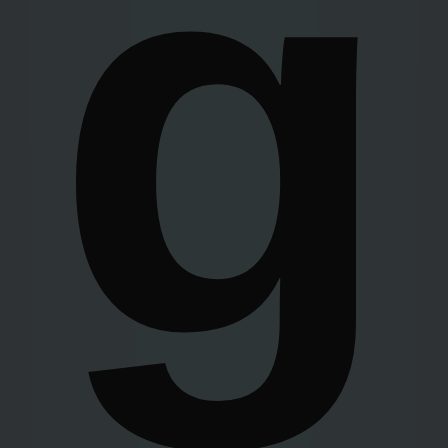
g
wskazanej pozycji. Twoje dane osobowe zbierane
w Internecie, takie jak adresy IP, identyfikatory Twoich
urządzeń końcowych i identyfikatory plików cookie,
informacje o Twoich wyszukiwaniach w Internecie będą
przetwarzane przez ADSskaler - Katarzyna Smółka Zana
12/102 20-601 Lublin, NIP 7123159517,
REGON 060463791 i Zaufanych Partnerów w celu:
przechowywania informacji na urządzeniu lub dostęp
do nich, wyboru podstawowych reklam, wyboru
spersonalizowanych reklam, tworzenia profilu
spersonalizowanych reklam, pomiaru wydajności reklam,
pomiaru wydajności treści, opracowywania i ulepszania
produktów, zapewnienia bezpieczeństwa, zapobiegania
oszustwom i usuwania błędów, technicznego
dostarczania reklam lub treści. Pamiętaj, że udzielając
zgody Twoje dane będą mogły być przekazywane do
Zaufanych Partnerów z państw trzecich tj. z państw
spoza Europejskiego Obszaru Gospodarczego. Pliki
cookie, identyfikatory urządzeń lub inne informacje mogą