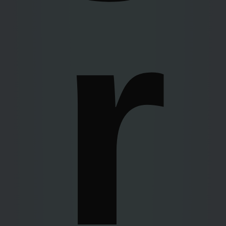
r
być przechowywane na urządzeniu użytkownika lub
udostępniane na nim w przedstawionych użytkownikowi
celach. Dostawcy mogą: przechowywać na urządzeniu
informacje, takie jak pliki cookie i identyfikatory
urządzenia przedstawiane użytkownikowi, oraz
uzyskiwać do nich dostęp.
Zgoda jest dobrowolna i możesz ją w dowolnym
momencie wycofać kontaktując się z administratorem.
Masz prawo żądania dostępu, sprostowania, usunięcia
lub ograniczenia przetwarzania danych. W
Polityce
Prywatności
znajdziesz informacje jak zakomunikować
nam Twoją wolę skorzystania z tych praw.